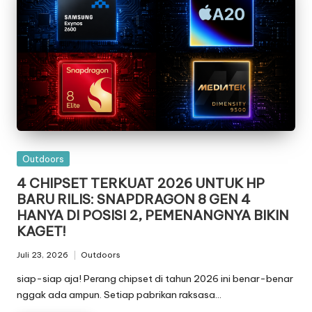
Posted
Outdoors
in
4 CHIPSET TERKUAT 2026 UNTUK HP
BARU RILIS: SNAPDRAGON 8 GEN 4
HANYA DI POSISI 2, PEMENANGNYA BIKIN
KAGET!
Juli 23, 2026
Outdoors
Posted
in
siap-siap aja! Perang chipset di tahun 2026 ini benar-benar
nggak ada ampun. Setiap pabrikan raksasa…