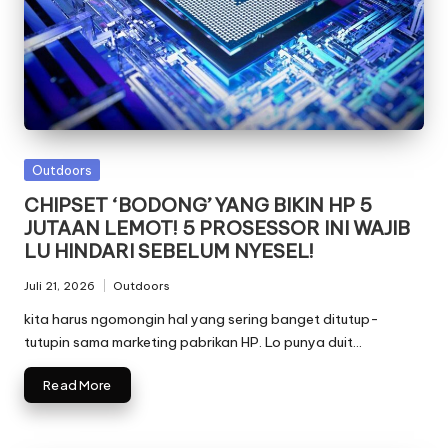
Posted
Outdoors
in
CHIPSET ‘BODONG’ YANG BIKIN HP 5
JUTAAN LEMOT! 5 PROSESSOR INI WAJIB
LU HINDARI SEBELUM NYESEL!
Juli 21, 2026
Outdoors
Posted
in
kita harus ngomongin hal yang sering banget ditutup-
tutupin sama marketing pabrikan HP. Lo punya duit…
Read More