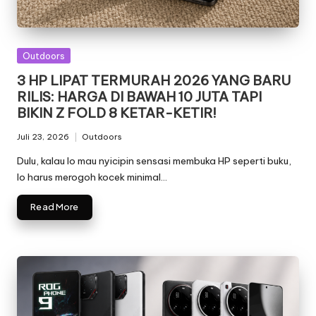
Posted
Outdoors
in
3 HP LIPAT TERMURAH 2026 YANG BARU
RILIS: HARGA DI BAWAH 10 JUTA TAPI
BIKIN Z FOLD 8 KETAR-KETIR!
Juli 23, 2026
Outdoors
Posted
in
Dulu, kalau lo mau nyicipin sensasi membuka HP seperti buku,
lo harus merogoh kocek minimal…
Read More