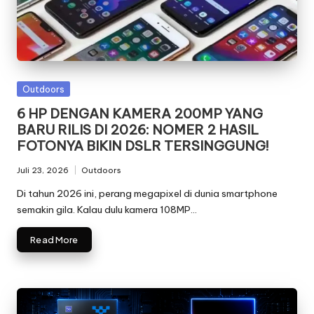
Posted
Outdoors
in
6 HP DENGAN KAMERA 200MP YANG
BARU RILIS DI 2026: NOMER 2 HASIL
FOTONYA BIKIN DSLR TERSINGGUNG!
Juli 23, 2026
Outdoors
Posted
in
Di tahun 2026 ini, perang megapixel di dunia smartphone
semakin gila. Kalau dulu kamera 108MP…
Read More