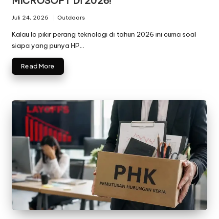
MICROSOFT DI 2026!
Juli 24, 2026
Outdoors
Posted
in
Kalau lo pikir perang teknologi di tahun 2026 ini cuma soal
siapa yang punya HP…
Read More