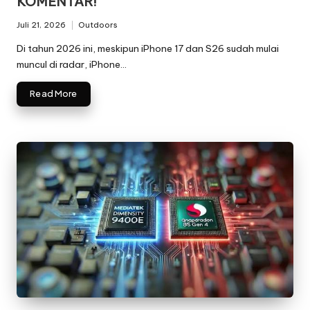
KOMENTAR!
Juli 21, 2026
Outdoors
Posted
in
Di tahun 2026 ini, meskipun iPhone 17 dan S26 sudah mulai
muncul di radar, iPhone…
Read More