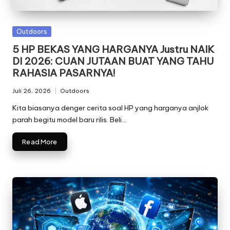
o
g
Posted
Outdoors
i
in
5 HP BEKAS YANG HARGANYA Justru NAIK
DI 2026: CUAN JUTAAN BUAT YANG TAHU
T
RAHASIA PASARNYA!
e
Juli 26, 2026
Outdoors
Posted
r
in
Kita biasanya denger cerita soal HP yang harganya anjlok
b
parah begitu model baru rilis. Beli…
a
Read More
r
u
2
0
2