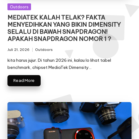
Posted
Outdoors
in
MEDIATEK KALAH TELAK? FAKTA
MENYEDIHKAN YANG BIKIN DIMENSITY
SELALU DI BAWAH SNAPDRAGON!
APAKAH SNAPDRAGON NOMOR 1 ?
Juli 21, 2026
Outdoors
Posted
in
kita harus jujur. Di tahun 2026 ini, kalau lo lihat tabel
benchmark, chipset MediaTek Dimensity…
Read More