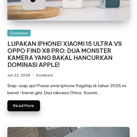
Posted
Outdoors
in
LUPAKAN IPHONE! XIAOMI 15 ULTRA VS
OPPO FIND X8 PRO: DUA MONSTER
KAMERA YANG BAKAL HANCURKAN
DOMINASI APPLE!
Juli 22, 2026
Outdoors
Posted
in
Siap-siap aja! Pasar smartphone flagship di tahun 2026 ini
benar-benar gila. Dua raksasa China, Xiaomi…
Read More