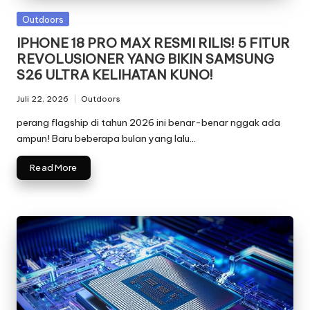
Posted
Outdoors
in
IPHONE 18 PRO MAX RESMI RILIS! 5 FITUR
REVOLUSIONER YANG BIKIN SAMSUNG
S26 ULTRA KELIHATAN KUNO!
Juli 22, 2026
Outdoors
Posted
in
perang flagship di tahun 2026 ini benar-benar nggak ada
ampun! Baru beberapa bulan yang lalu…
Read More