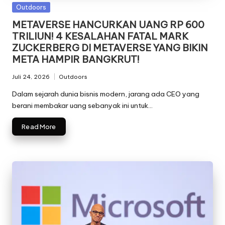
Posted
Outdoors
in
METAVERSE HANCURKAN UANG RP 600
TRILIUN! 4 KESALAHAN FATAL MARK
ZUCKERBERG DI METAVERSE YANG BIKIN
META HAMPIR BANGKRUT!
Juli 24, 2026
Outdoors
Posted
in
Dalam sejarah dunia bisnis modern, jarang ada CEO yang
berani membakar uang sebanyak ini untuk…
Read More