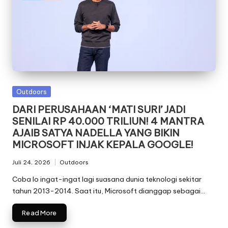
Posted
Outdoors
in
DARI PERUSAHAAN ‘MATI SURI’ JADI
SENILAI RP 40.000 TRILIUN! 4 MANTRA
AJAIB SATYA NADELLA YANG BIKIN
MICROSOFT INJAK KEPALA GOOGLE!
Juli 24, 2026
Outdoors
Posted
in
Coba lo ingat-ingat lagi suasana dunia teknologi sekitar
tahun 2013-2014. Saat itu, Microsoft dianggap sebagai…
Read More