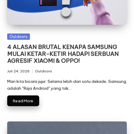
Posted
Outdoors
in
4 ALASAN BRUTAL KENAPA SAMSUNG
MULAI KETAR-KETIR HADAPI SERBUAN
AGRESIF XIAOMI & OPPO!
Juli 24, 2026
Outdoors
Posted
in
Mari kita bicara jujur. Selama lebih dari satu dekade, Samsung
adalah "Raja Android" yang tak…
Read More