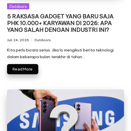
Posted
Outdoors
in
5 RAKSASA GADGET YANG BARU SAJA
PHK 10.000+ KARYAWAN DI 2026: APA
YANG SALAH DENGAN INDUSTRI INI?
Juli 24, 2026
Outdoors
Posted
in
Kita perlu bicara serius. Jika lo mengikuti berita teknologi
dalam beberapa bulan terakhir di tahun…
Read More