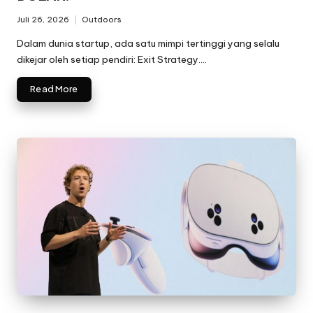
Juli 26, 2026
Outdoors
Posted
in
Dalam dunia startup, ada satu mimpi tertinggi yang selalu
dikejar oleh setiap pendiri: Exit Strategy.…
Read More