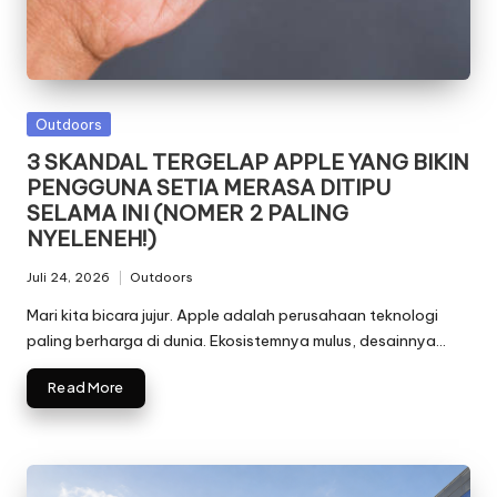
Posted
Outdoors
in
3 SKANDAL TERGELAP APPLE YANG BIKIN
PENGGUNA SETIA MERASA DITIPU
SELAMA INI (NOMER 2 PALING
NYELENEH!)
Juli 24, 2026
Outdoors
Posted
in
Mari kita bicara jujur. Apple adalah perusahaan teknologi
paling berharga di dunia. Ekosistemnya mulus, desainnya…
Read More