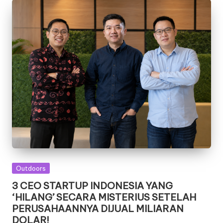
T
r
e
n
T
e
r
b
a
r
Posted
Outdoors
u
in
3 CEO STARTUP INDONESIA YANG
‘HILANG’ SECARA MISTERIUS SETELAH
PERUSAHAANNYA DIJUAL MILIARAN
DOLAR!