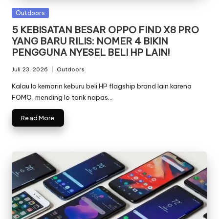
Posted
Outdoors
in
5 KEBISATAN BESAR OPPO FIND X8 PRO
YANG BARU RILIS: NOMER 4 BIKIN
PENGGUNA NYESEL BELI HP LAIN!
Juli 23, 2026
Outdoors
Posted
in
Kalau lo kemarin keburu beli HP flagship brand lain karena
FOMO, mending lo tarik napas…
Read More