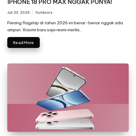
IPHONE 18 PRO MAX NGGAK PUNYA!
Juli 23, 2026
Outdoors
Posted
in
Perang flagship di tahun 2026 ini benar-benar nggak ada
ampun. Xiaomi baru saja resmi merilis…
Read More