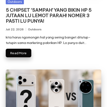
Posted
Outdoors
in
5 CHIPSET ‘SAMPAH’ YANG BIKIN HP 5
JUTAAN LU LEMOT PARAH! NOMER 3
PASTI LU PUNYA!
Juli 22, 2026
Outdoors
Posted
in
kita harus ngomongin hal yang sering banget ditutup-
tutupin sama marketing pabrikan HP. Lo punya duit…
Read More