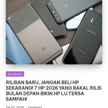
Posted
Outdoors
in
RILISAN BARU, JANGAN BELI HP
SEKARANG! 7 HP 2026 YANG BAKAL RILIS
BULAN DEPAN BIKIN HP LU TERSA
SAMPAH!
Juli 22, 2026
Outdoors