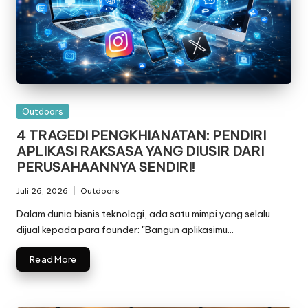
5
-
I
n
o
Posted
Outdoors
in
4 TRAGEDI PENGKHIANATAN: PENDIRI
v
APLIKASI RAKSASA YANG DIUSIR DARI
a
PERUSAHAANNYA SENDIRI!
s
Juli 26, 2026
Outdoors
Posted
i
in
Dalam dunia bisnis teknologi, ada satu mimpi yang selalu
dijual kepada para founder: "Bangun aplikasimu…
d
a
Read More
n