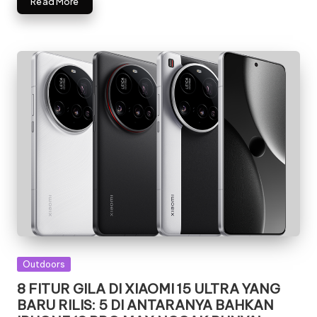
Read More
Posted
Outdoors
in
8 FITUR GILA DI XIAOMI 15 ULTRA YANG
BARU RILIS: 5 DI ANTARANYA BAHKAN