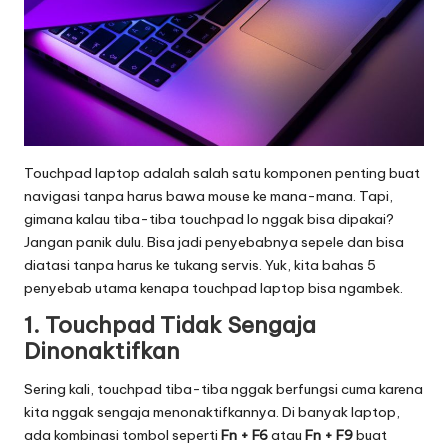
o
g
i
T
e
Touchpad laptop adalah salah satu komponen penting buat
r
navigasi tanpa harus bawa mouse ke mana-mana. Tapi,
gimana kalau tiba-tiba touchpad lo nggak bisa dipakai?
b
Jangan panik dulu. Bisa jadi penyebabnya sepele dan bisa
a
diatasi tanpa harus ke tukang servis. Yuk, kita bahas 5
penyebab utama kenapa touchpad laptop bisa ngambek.
r
1.
Touchpad Tidak Sengaja
u
Dinonaktifkan
2
Sering kali, touchpad tiba-tiba nggak berfungsi cuma karena
0
kita nggak sengaja menonaktifkannya. Di banyak laptop,
2
ada kombinasi tombol seperti
Fn + F6
atau
Fn + F9
buat