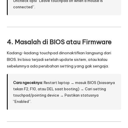
Uncheck opsi “Leave touchpad on when a mouse is
connected”.
4.
Masalah di BIOS atau Firmware
Kadang-kadang touchpad dinonaktifkan langsung dari
BIOS. Ini bisa terjadi setelah update sistem, atau kalau
sebelumnya ada perubahan setting yang gak sengaja.
Cara ngeceknya:
Restart laptop → masuk BIOS (biasanya
tekan F2, F10, atau DEL saat booting) → Cari setting
touchpad/pointing device → Pastikan statusnya
“Enabled”.