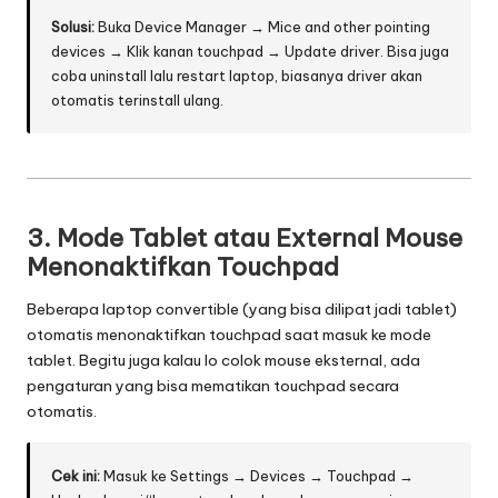
T
Solusi:
Buka Device Manager → Mice and other pointing
r
devices → Klik kanan touchpad → Update driver. Bisa juga
e
coba uninstall lalu restart laptop, biasanya driver akan
otomatis terinstall ulang.
n
T
e
r
3.
Mode Tablet atau External Mouse
Menonaktifkan Touchpad
b
a
Beberapa laptop convertible (yang bisa dilipat jadi tablet)
otomatis menonaktifkan touchpad saat masuk ke mode
r
tablet. Begitu juga kalau lo colok mouse eksternal, ada
u
pengaturan yang bisa mematikan touchpad secara
otomatis.
Cek ini:
Masuk ke Settings → Devices → Touchpad →