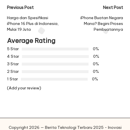
Post
Previous Post
Next Post
navigation
Harga dan Spesifikasi
iPhone Buatan Negara
iPhone 16 Plus di Indonesia,
Mana? Begini Proses
Mulai 19 Juta
Pembuatannya
Average Rating
5 Star
0%
4 Star
0%
3 Star
0%
2 Star
0%
1 Star
0%
(Add your review)
Copyright 2026 — Berita Teknologi Terbaru 2025 - Inovasi