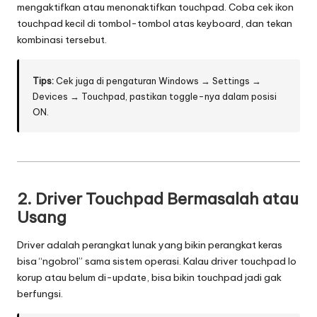
mengaktifkan atau menonaktifkan touchpad. Coba cek ikon
5
touchpad kecil di tombol-tombol atas keyboard, dan tekan
-
kombinasi tersebut.
I
Tips:
Cek juga di pengaturan Windows → Settings →
n
Devices → Touchpad, pastikan toggle-nya dalam posisi
ON.
o
v
a
s
2.
Driver Touchpad Bermasalah atau
i
Usang
d
Driver adalah perangkat lunak yang bikin perangkat keras
bisa “ngobrol” sama sistem operasi. Kalau driver touchpad lo
a
korup atau belum di-update, bisa bikin touchpad jadi gak
n
berfungsi.