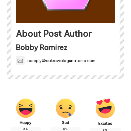
About Post Author
Bobby Ramirez
noreply@cakrawalagunatama.com
Happy
Sad
Excited
0
%
0
%
0
%