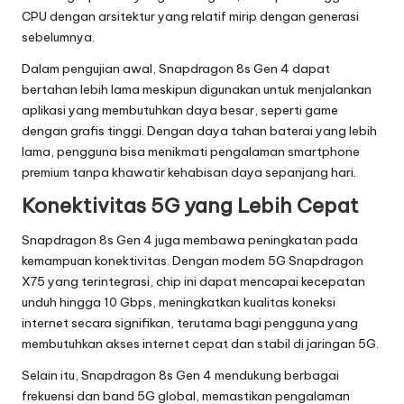
T
CPU dengan arsitektur yang relatif mirip dengan generasi
r
sebelumnya.
e
Dalam pengujian awal, Snapdragon 8s Gen 4 dapat
n
bertahan lebih lama meskipun digunakan untuk menjalankan
aplikasi yang membutuhkan daya besar, seperti game
T
dengan grafis tinggi. Dengan daya tahan baterai yang lebih
e
lama, pengguna bisa menikmati pengalaman smartphone
premium tanpa khawatir kehabisan daya sepanjang hari.
r
Konektivitas 5G yang Lebih Cepat
b
Snapdragon 8s Gen 4 juga membawa peningkatan pada
a
kemampuan konektivitas. Dengan modem 5G Snapdragon
r
X75 yang terintegrasi, chip ini dapat mencapai kecepatan
unduh hingga 10 Gbps, meningkatkan kualitas koneksi
u
internet secara signifikan, terutama bagi pengguna yang
membutuhkan akses internet cepat dan stabil di jaringan 5G.
Selain itu, Snapdragon 8s Gen 4 mendukung berbagai
frekuensi dan band 5G global, memastikan pengalaman