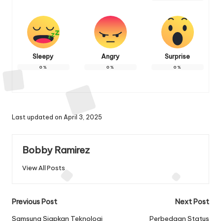
Sleepy
Angry
Surprise
0
%
0
%
0
%
Last updated on April 3, 2025
Bobby Ramirez
View All Posts
Post
Previous Post
Next Post
navigation
Samsung Siapkan Teknologi
Perbedaan Status