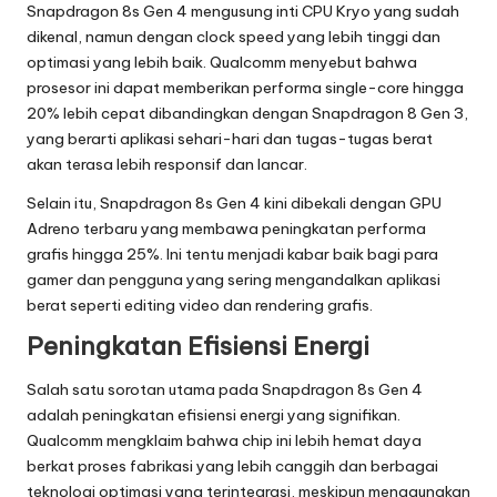
Snapdragon 8s Gen 4 mengusung inti CPU Kryo yang sudah
5
dikenal, namun dengan clock speed yang lebih tinggi dan
-
optimasi yang lebih baik. Qualcomm menyebut bahwa
prosesor ini dapat memberikan performa single-core hingga
I
20% lebih cepat dibandingkan dengan Snapdragon 8 Gen 3,
n
yang berarti aplikasi sehari-hari dan tugas-tugas berat
akan terasa lebih responsif dan lancar.
o
Selain itu, Snapdragon 8s Gen 4 kini dibekali dengan GPU
v
Adreno terbaru yang membawa peningkatan performa
grafis hingga 25%. Ini tentu menjadi kabar baik bagi para
a
gamer dan pengguna yang sering mengandalkan aplikasi
s
berat seperti editing video dan rendering grafis.
i
Peningkatan Efisiensi Energi
d
Salah satu sorotan utama pada Snapdragon 8s Gen 4
a
adalah peningkatan efisiensi energi yang signifikan.
Qualcomm mengklaim bahwa chip ini lebih hemat daya
n
berkat proses fabrikasi yang lebih canggih dan berbagai
teknologi optimasi yang terintegrasi, meskipun menggunakan