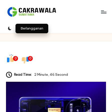
Skip
to
B
Indonesia
content
e
Berlangganan
ri
t
a
0
0
T
e
Read Time:
2 Minute, 46 Second
k
n
o
l