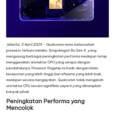
o
g
i
T
e
Jakarta, 3 April 2025
– Qualcomm resmi meluncurkan
r
prosesor terbaru mereka, Snapdragon 8s Gen 4, yang
mengusung berbagai peningkatan performa meskipun tetap
b
menggunakan arsitektur CPU yang serupa dengan
a
pendahulunya. Prosesor flagship ini hadir dengan klaim
kecepatan yang lebih tinggi dan efisiensi yang lebih baik,
r
meskipun secara mengejutkan, Qualcomm tidak mengubah
u
arsitektur CPU secara signifikan seperti yang diharapkan
banyak pihak.
2
Peningkatan Performa yang
0
Mencolok
2