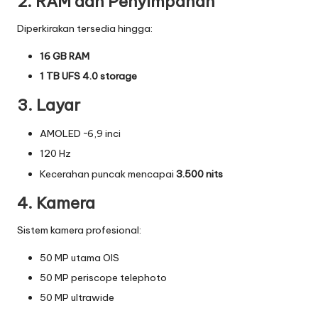
2. RAM dan Penyimpanan
Diperkirakan tersedia hingga:
16 GB RAM
1 TB UFS 4.0 storage
3. Layar
AMOLED ~6,9 inci
120 Hz
Kecerahan puncak mencapai
3.500 nits
4. Kamera
Sistem kamera profesional:
50 MP utama OIS
50 MP periscope telephoto
50 MP ultrawide