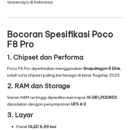
terpercaya di Indonesia.
5
-
I
Bocoran Spesifikasi Poco
n
F8 Pro
o
1. Chipset dan Performa
v
a
Poco F8 Pro diperkirakan menggunakan
Snapdragon 8 Elite
,
salah satu chipset paling bertenaga di kelas flagship 2025.
s
2. RAM dan Storage
i
Varian RAM tertinggi diprediksi mencapai
16 GB LPDDR5X
,
d
dipadukan dengan penyimpanan
UFS 4.0
.
a
3. Layar
n
Panel
OLED 6,59 inci