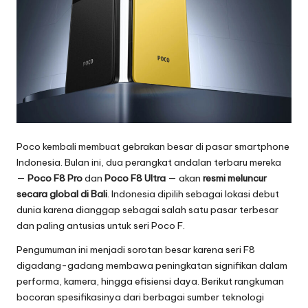
o
g
i
T
e
r
Poco kembali membuat gebrakan besar di pasar smartphone
b
Indonesia. Bulan ini, dua perangkat andalan terbaru mereka
a
—
Poco
F8 Pro
dan
Poco F8 Ultra
— akan
resmi meluncur
secara global di Bali
. Indonesia dipilih sebagai lokasi debut
r
dunia karena dianggap sebagai salah satu pasar terbesar
u
dan paling antusias untuk seri Poco F.
2
Pengumuman ini menjadi sorotan besar karena seri F8
digadang-gadang membawa peningkatan signifikan dalam
0
performa, kamera, hingga efisiensi daya. Berikut rangkuman
bocoran spesifikasinya dari berbagai sumber teknologi
2