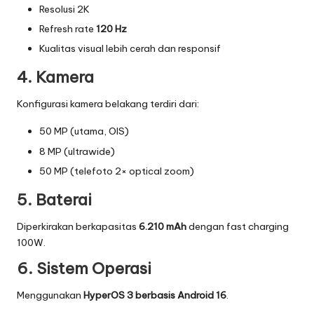
T
Resolusi 2K
r
Refresh rate
120 Hz
e
Kualitas visual lebih cerah dan responsif
n
4. Kamera
T
Konfigurasi kamera belakang terdiri dari:
e
50 MP (utama, OIS)
r
8 MP (ultrawide)
b
50 MP (telefoto 2× optical zoom)
a
5. Baterai
r
Diperkirakan berkapasitas
6.210 mAh
dengan fast charging
u
100W.
6. Sistem Operasi
Menggunakan
HyperOS
3 berbasis Android 16
.