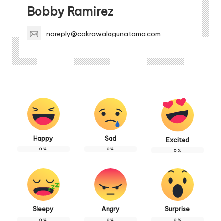
Bobby Ramirez
noreply@cakrawalagunatama.com
Happy
Sad
Excited
0
%
0
%
0
%
Sleepy
Angry
Surprise
0
%
0
%
0
%