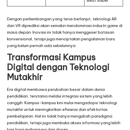
Beat Saber
Dengan perkembangan yang terus berlanjut, teknologi AR
dan VR diprediksi akan semakin mendominasi industri game di
masa depan. Inovasi ini tidak hanya menggeser batasan
konvensional, tetapi juga menciptakan pengalaman baru
yang belum pernah ada sebelumnya.
Transformasi Kampus
Digital dengan Teknologi
Mutakhir
Era digital membawa perubahan besar dalam dunia
pendidikan, terutama melalui integrasi sistem yang lebih
canggih. Kampus-kampus kini mulai mengadopsi teknologi
mutakhir untuk meningkatkan efisiensi dan efektivitas
pembelajaran. Hal ini tidak hanya mengubah paradigma
pendidikan, tetapi juga membuka akses informasi yang lebih
luas bagi mahasiswa dan dosen.