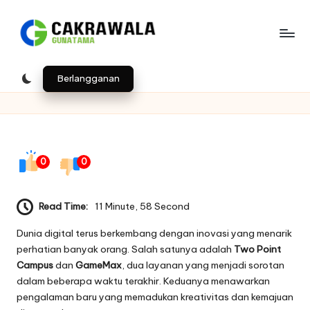
Skip
to
B
Indonesia
content
e
Berlangganan
ri
t
a
0
0
T
e
Read Time:
11 Minute, 58 Second
k
Dunia digital terus berkembang dengan inovasi yang menarik
n
perhatian banyak orang. Salah satunya adalah
Two Point
Campus
dan
GameMax
, dua layanan yang menjadi sorotan
o
dalam beberapa waktu terakhir. Keduanya menawarkan
l
pengalaman baru yang memadukan kreativitas dan kemajuan