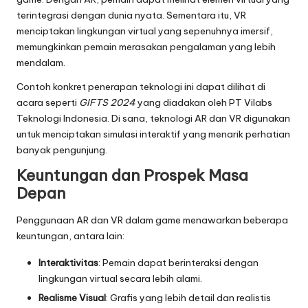
terintegrasi dengan dunia nyata. Sementara itu, VR
menciptakan lingkungan virtual yang sepenuhnya imersif,
memungkinkan pemain merasakan pengalaman yang lebih
mendalam.
Contoh konkret penerapan teknologi ini dapat dilihat di
acara seperti
GIFTS 2024
yang diadakan oleh PT Vilabs
Teknologi Indonesia. Di sana, teknologi AR dan VR digunakan
untuk menciptakan simulasi interaktif yang menarik perhatian
banyak pengunjung.
Keuntungan dan Prospek Masa
Depan
Penggunaan AR dan VR dalam game menawarkan beberapa
keuntungan, antara lain:
Interaktivitas
: Pemain dapat berinteraksi dengan
lingkungan virtual secara lebih alami.
Realisme Visual
: Grafis yang lebih detail dan realistis