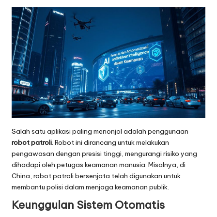
Salah satu aplikasi paling menonjol adalah penggunaan
robot patroli
. Robot ini dirancang untuk melakukan
pengawasan dengan presisi tinggi, mengurangi risiko yang
dihadapi oleh petugas keamanan manusia. Misalnya, di
China, robot patroli bersenjata telah digunakan untuk
membantu polisi dalam menjaga keamanan publik.
Keunggulan Sistem Otomatis