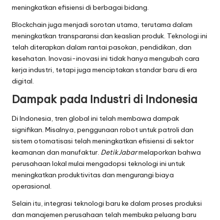
meningkatkan efisiensi di berbagai bidang.
Blockchain juga menjadi sorotan utama, terutama dalam
meningkatkan transparansi dan keaslian produk. Teknologi ini
telah diterapkan dalam rantai pasokan, pendidikan, dan
kesehatan. Inovasi-inovasi ini tidak hanya mengubah cara
kerja industri, tetapi juga menciptakan standar baru di era
digital.
Dampak pada Industri di Indonesia
Di Indonesia, tren global ini telah membawa dampak
signifikan. Misalnya, penggunaan robot untuk patroli dan
sistem otomatisasi telah meningkatkan efisiensi di sektor
keamanan dan manufaktur.
DetikJabar
melaporkan bahwa
perusahaan lokal mulai mengadopsi teknologi ini untuk
meningkatkan produktivitas dan mengurangi biaya
operasional.
Selain itu, integrasi teknologi baru ke dalam proses produksi
dan manajemen perusahaan telah membuka peluang baru