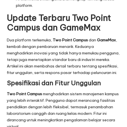
T
platform.
r
Update Terbaru Two Point
e
Campus dan GameMax
n
T
Dua platform terkemuka,
Two Point Campus
dan
GameMax
,
kembali dengan pembaruan menarik. Keduanya
e
menghadirkan inovasi yang tidak hanya memukau pengguna,
r
tetapi juga menetapkan standar baru di industri mereka.
Artikel ini akan membahas detail terbaru tentang spesifikasi,
b
fitur unggulan, serta respons pasar terhadap peluncuran ini.
a
Spesifikasi dan Fitur Unggulan
r
Two Point Campus
menghadirkan sistem manajemen kampus
u
yang lebih interaktif. Pengguna dapat merancang fasilitas
pendidikan dengan lebih fleksibel, termasuk penambahan
laboratorium canggih dan ruang kelas modern. Fitur ini
dirancang untuk meningkatkan pengalaman belajar secara
virtual.