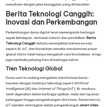
memahami dengan jelas keunggulan yang ditawarkan.
Berita Teknologi Canggih:
Inovasi dan Perkembangan
Perkembangan dunia digital terus memengaruhi berbagai
aspek kehidupan, termasuk industri dan pendidikan.
Berita
Teknologi Canggih
terbaru menunjukkan bahwa inovasi
seperti AI, IoT, dan blockchain semakin mendominasi pasar
global. Hal ini tidak hanya mengubah cara kita bekerja, tetapi
juga membuka peluang baru di berbagai sektor.
Tren Teknologi Global
Dunia saat ini sedang mengalami transformasi besar-
besaran dengan hadirnya teknologi seperti
Artificial
Intelligence
(AI) dan
Internet of Things
(IoT). AI, misalnya,
telah digunakan dalam berbagai aplikasi, mulai dari layanan
pelanggan hingga pengembangan obat baru. Sementara itu,
IoT semakin terintegrasi dalam pengembangan
smart cities
,