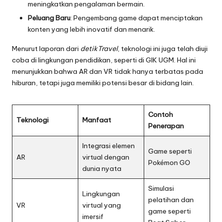
meningkatkan pengalaman bermain.
Peluang Baru
: Pengembang game dapat menciptakan
konten yang lebih inovatif dan menarik.
Menurut laporan dari
detikTravel
, teknologi ini juga telah diuji
coba di lingkungan pendidikan, seperti di GIK UGM. Hal ini
menunjukkan bahwa AR dan VR tidak hanya terbatas pada
hiburan, tetapi juga memiliki potensi besar di bidang lain.
Contoh
Teknologi
Manfaat
Penerapan
Integrasi elemen
Game seperti
AR
virtual dengan
Pokémon GO
dunia nyata
Simulasi
Lingkungan
pelatihan dan
VR
virtual yang
game seperti
imersif