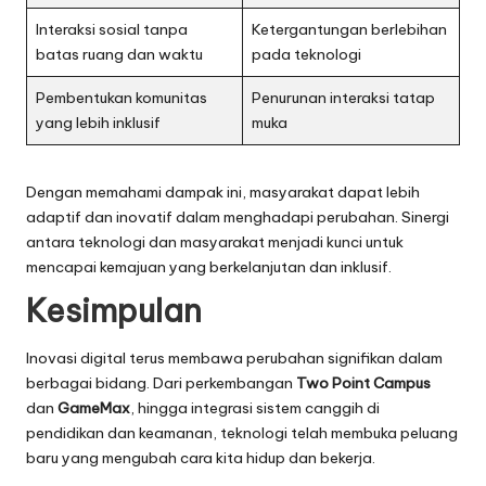
Interaksi sosial tanpa
Ketergantungan berlebihan
batas ruang dan waktu
pada teknologi
Pembentukan komunitas
Penurunan interaksi tatap
yang lebih inklusif
muka
Dengan memahami dampak ini, masyarakat dapat lebih
adaptif dan inovatif dalam menghadapi perubahan. Sinergi
antara teknologi dan masyarakat menjadi kunci untuk
mencapai kemajuan yang berkelanjutan dan inklusif.
Kesimpulan
Inovasi digital terus membawa perubahan signifikan dalam
berbagai bidang. Dari perkembangan
Two Point Campus
dan
GameMax
, hingga integrasi sistem canggih di
pendidikan dan keamanan, teknologi telah membuka peluang
baru yang mengubah cara kita hidup dan bekerja.