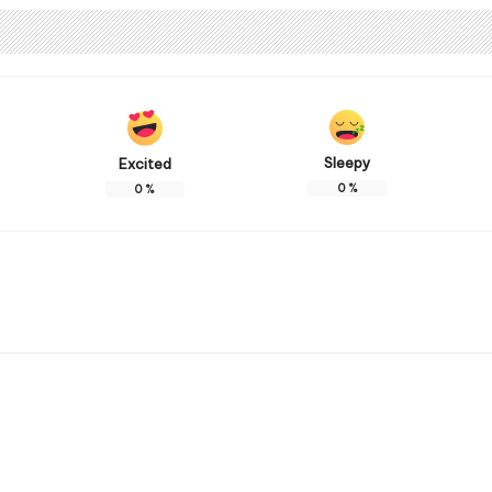
Sleepy
Excited
0
%
0
%