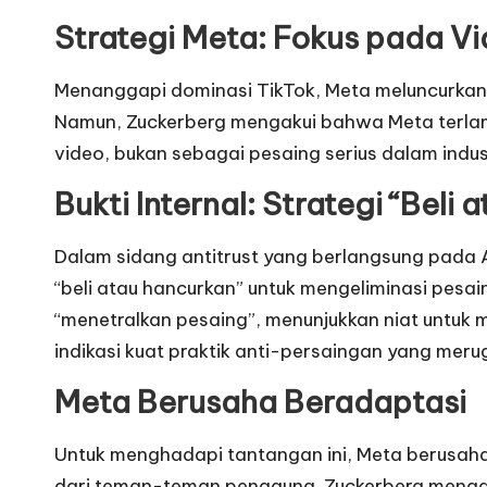
o
Strategi Meta: Fokus pada V
v
Menanggapi dominasi TikTok, Meta meluncurkan
a
Namun, Zuckerberg mengakui bahwa Meta terlam
video, bukan sebagai pesaing serius dalam industr
s
Bukti Internal: Strategi “Beli
i
Dalam sidang antitrust yang berlangsung pada A
d
“beli atau hancurkan” untuk mengeliminasi pesa
a
“menetralkan pesaing”, menunjukkan niat untuk m
indikasi kuat praktik anti-persaingan yang merug
n
Meta Berusaha Beradaptasi
T
r
Untuk menghadapi tantangan ini, Meta berusaha 
dari teman-teman pengguna. Zuckerberg menga