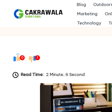
Blog
Outdoor
Skip
Marketing
Onl
to
B
Technology
T
Indonesia
content
e
r
i
0
1
t
Read Time:
2 Minute, 6 Second
a
T
e