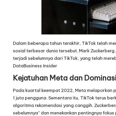
a
r
u
2
Dalam beberapa tahun terakhir, TikTok telah 
sosial terbesar dunia tersebut. Mark Zuckerb
0
terjadi sebelumnya dari TikTok, yang telah mer
2
Data
Business Insider
5
Kejatuhan Meta dan Dominasi
-
Pada kuartal keempat 2022, Meta melaporkan pe
I
1 juta pengguna. Sementara itu, TikTok terus 
algoritma rekomendasi yang canggih. Zuckerber
n
sebelumnya” dan menekankan pentingnya fokus pad