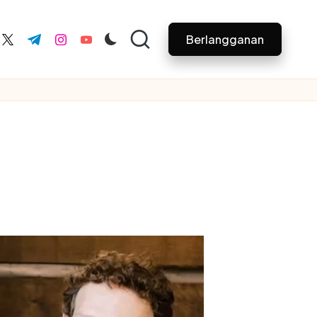
Berlangganan
ebook.com
twitter.com
t.me
instagram.com
youtube.com