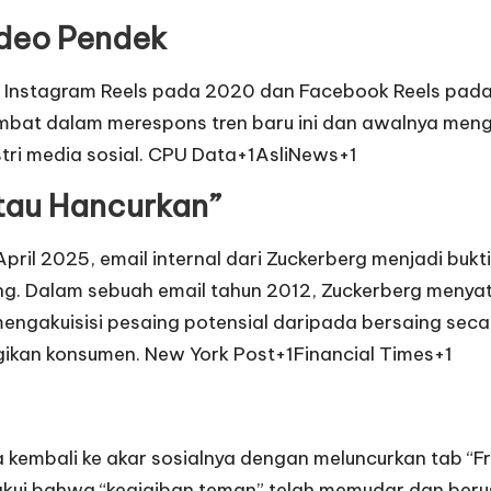
ideo Pendek
 Instagram Reels pada 2020 dan Facebook Reels pada
bat dalam merespons tren baru ini dan awalnya meng
i media sosial. ​
CPU Data+1AsliNews+1
 atau Hancurkan”
pril 2025, email internal dari Zuckerberg menjadi bu
ing. Dalam sebuah email tahun 2012, Zuckerberg menya
engakuisisi pesaing potensial daripada bersaing secar
ikan konsumen. ​
New York Post+1Financial Times+1
kembali ke akar sosialnya dengan meluncurkan tab “Fr
kui bahwa “keajaiban teman” telah memudar dan beru