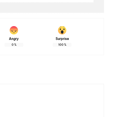
Angry
Surprise
0
%
100
%