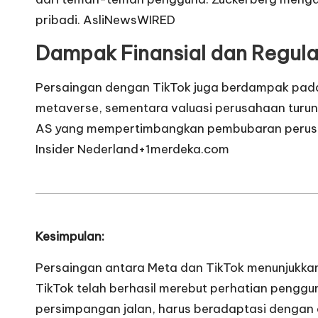
e
pribadi. ​
AsliNews
WIRED
n
Dampak Finansial dan Regula
T
Persaingan dengan TikTok juga berdampak pada k
e
metaverse, sementara valuasi perusahaan turun
AS yang mempertimbangkan pembubaran perusaha
r
Insider Nederland+1
merdeka.com
b
a
r
Kesimpulan:
u
Persaingan antara Meta dan TikTok menunjukkan
TikTok telah berhasil merebut perhatian penggu
persimpangan jalan, harus beradaptasi dengan c