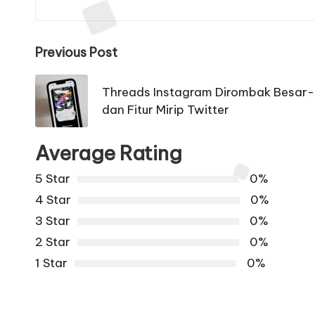
Post
Previous Post
navigation
Threads Instagram Dirombak Besar-
dan Fitur Mirip Twitter
Average Rating
5 Star
0%
4 Star
0%
3 Star
0%
2 Star
0%
1 Star
0%