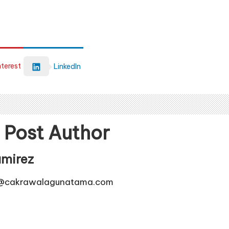
nterest
LinkedIn
 Post Author
mirez
y@cakrawalagunatama.com