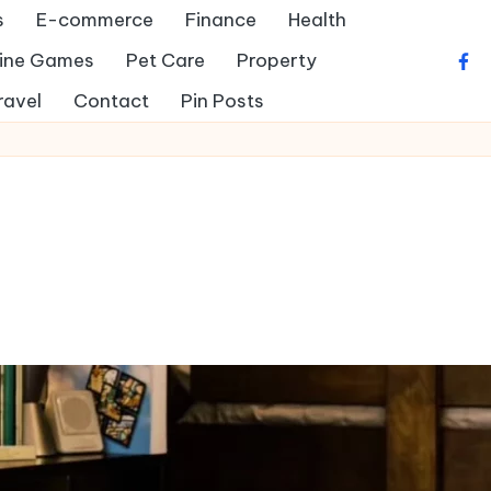
s
E-commerce
Finance
Health
ine Games
Pet Care
Property
fac
ravel
Contact
Pin Posts