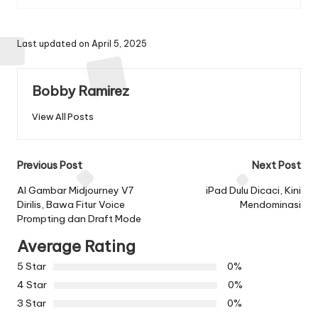
Last updated on April 5, 2025
Bobby Ramirez
View All Posts
Post
Previous Post
Next Post
navigation
AI Gambar Midjourney V7
iPad Dulu Dicaci, Kini
Dirilis, Bawa Fitur Voice
Mendominasi
Prompting dan Draft Mode
Average Rating
5 Star
0%
4 Star
0%
3 Star
0%