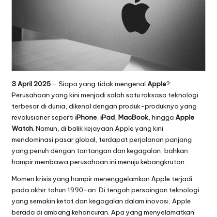
o
g
i
T
e
3 April 2025
– Siapa yang tidak mengenal
Apple
?
r
Perusahaan yang kini menjadi salah satu raksasa teknologi
terbesar di dunia, dikenal dengan produk-produknya yang
b
revolusioner seperti
iPhone
,
iPad
,
MacBook
, hingga
Apple
a
Watch
. Namun, di balik kejayaan Apple yang kini
mendominasi pasar global, terdapat perjalanan panjang
r
yang penuh dengan tantangan dan kegagalan, bahkan
u
hampir membawa perusahaan ini menuju kebangkrutan.
2
Momen krisis yang hampir menenggelamkan Apple terjadi
pada akhir tahun 1990-an. Di tengah persaingan teknologi
0
yang semakin ketat dan kegagalan dalam inovasi, Apple
2
berada di ambang kehancuran. Apa yang menyelamatkan