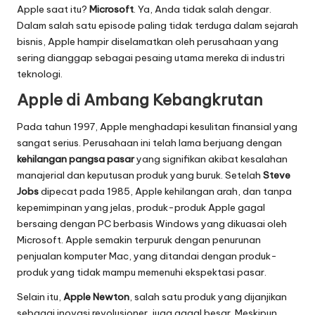
Apple saat itu?
Microsoft
. Ya, Anda tidak salah dengar.
5
Dalam salah satu episode paling tidak terduga dalam sejarah
-
bisnis, Apple hampir diselamatkan oleh perusahaan yang
sering dianggap sebagai pesaing utama mereka di industri
I
teknologi.
n
Apple di Ambang Kebangkrutan
o
Pada tahun 1997, Apple menghadapi kesulitan finansial yang
v
sangat serius. Perusahaan ini telah lama berjuang dengan
kehilangan pangsa pasar
yang signifikan akibat kesalahan
a
manajerial dan keputusan produk yang buruk. Setelah
Steve
s
Jobs
dipecat pada 1985, Apple kehilangan arah, dan tanpa
kepemimpinan yang jelas, produk-produk Apple gagal
i
bersaing dengan PC berbasis Windows yang dikuasai oleh
d
Microsoft. Apple semakin terpuruk dengan penurunan
penjualan komputer Mac, yang ditandai dengan produk-
a
produk yang tidak mampu memenuhi ekspektasi pasar.
n
Selain itu,
Apple Newton
, salah satu produk yang dijanjikan
sebagai inovasi revolusioner, juga gagal besar. Meskipun