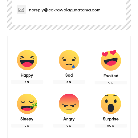
noreply@cakrawalagunatama.com
Happy
Sad
Excited
0
%
0
%
0
%
Sleepy
Angry
Surprise
0
%
0
%
100
%