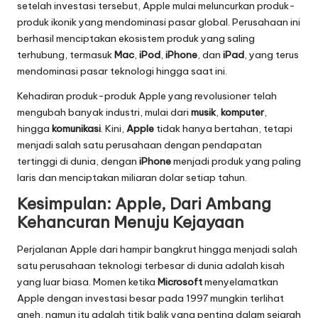
setelah investasi tersebut, Apple mulai meluncurkan produk-
produk ikonik yang mendominasi pasar global. Perusahaan ini
berhasil menciptakan ekosistem produk yang saling
terhubung, termasuk
Mac
,
iPod
,
iPhone
, dan
iPad
, yang terus
mendominasi pasar teknologi hingga saat ini.
Kehadiran produk-produk Apple yang revolusioner telah
mengubah banyak industri, mulai dari
musik
,
komputer
,
hingga
komunikasi
. Kini,
Apple
tidak hanya bertahan, tetapi
menjadi salah satu perusahaan dengan pendapatan
tertinggi di dunia, dengan
iPhone
menjadi produk yang paling
laris dan menciptakan miliaran dolar setiap tahun.
Kesimpulan: Apple, Dari Ambang
Kehancuran Menuju Kejayaan
Perjalanan Apple dari hampir bangkrut hingga menjadi salah
satu perusahaan teknologi terbesar di dunia adalah kisah
yang luar biasa. Momen ketika
Microsoft
menyelamatkan
Apple dengan investasi besar pada 1997 mungkin terlihat
aneh, namun itu adalah titik balik yang penting dalam sejarah