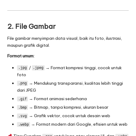
T
r
e
2. File Gambar
n
File gambar menyimpan data visual, baik itu foto, ilustrasi,
T
maupun grafik digital.
e
Format umum:
r
/
→ Format kompresi tinggi, cocok untuk
.jpg
.jpeg
b
foto
a
→ Mendukung transparansi, kualitas lebih tinggi
.png
dari JPEG
r
→ Format animasi sederhana
.gif
u
→ Bitmap, tanpa kompresi, ukuran besar
.bmp
→ Grafik vektor, cocok untuk desain web
.svg
→ Format modern dari Google, efisien untuk web
.webp