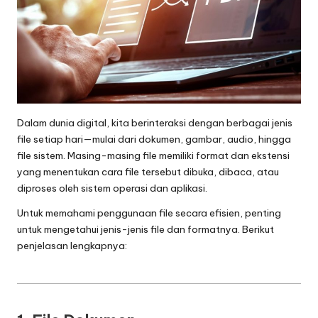
o
g
i
T
e
Dalam dunia digital, kita berinteraksi dengan berbagai jenis
r
file setiap hari—mulai dari dokumen, gambar, audio, hingga
file sistem. Masing-masing file memiliki format dan ekstensi
b
yang menentukan cara file tersebut dibuka, dibaca, atau
a
diproses oleh sistem operasi dan aplikasi.
r
Untuk memahami penggunaan file secara efisien, penting
untuk mengetahui jenis-jenis file dan formatnya. Berikut
u
penjelasan lengkapnya:
2
0
2