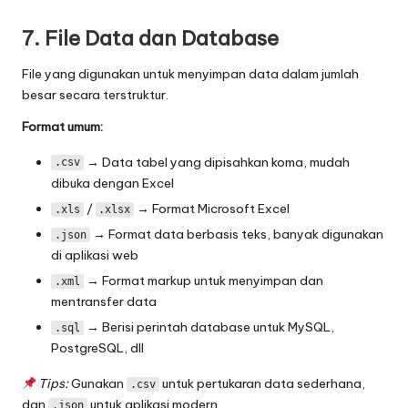
7. File Data dan Database
File yang digunakan untuk menyimpan data dalam jumlah
besar secara terstruktur.
Format umum:
→ Data tabel yang dipisahkan koma, mudah
.csv
dibuka dengan Excel
/
→ Format Microsoft Excel
.xls
.xlsx
→ Format data berbasis teks, banyak digunakan
.json
di aplikasi web
→ Format markup untuk menyimpan dan
.xml
mentransfer data
→ Berisi perintah database untuk MySQL,
.sql
PostgreSQL, dll
Tips:
Gunakan
untuk pertukaran data sederhana,
.csv
dan
untuk aplikasi modern.
.json