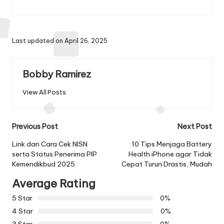
Last updated on April 26, 2025
Bobby Ramirez
View All Posts
Post
Previous Post
Next Post
navigation
Link dan Cara Cek NISN
10 Tips Menjaga Battery
serta Status Penerima PIP
Health iPhone agar Tidak
Kemendikbud 2025
Cepat Turun Drastis, Mudah
Average Rating
5 Star
0%
4 Star
0%
3 Star
0%