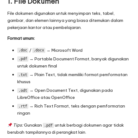
1. File Dokumen
5
File dokumen digunakan untuk menyimpan teks, tabel,
-
gambar, dan elemen lainnya yang biasa ditemukan dalam
pekerjaan kantor atau pembelajaran.
I
Format umum:
n
o
/
→ Microsoft Word
.doc
.docx
→ Portable Document Format, banyak digunakan
.pdf
v
untuk dokumen final
a
→ Plain Text, tidak memiliki format pemformatan
.txt
khusus
s
→ Open Document Text, digunakan pada
.odt
i
LibreOffice atau OpenOffice
d
→ Rich Text Format, teks dengan pemformatan
.rtf
ringan
a
n
Tips:
Gunakan
untuk berbagi dokumen agar tidak
.pdf
berubah tampilannya di perangkat lain.