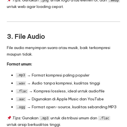
Tips:
Gunakan
untuk logo atau elemen UI, dan
.png
.webp
untuk web agar loading cepat.
3. File Audio
File audio menyimpan suara atau musik, baik terkompresi
maupun tidak.
Format umum:
→ Format kompresi paling populer
.mp3
→ Audio tanpa kompresi, kualitas tinggi
.wav
→ Kompresi lossless, ideal untuk audiofile
.flac
→ Digunakan di Apple Music dan YouTube
.aac
→ Format open-source, kualitas sebanding MP3
.ogg
Tips:
Gunakan
untuk distribusi umum dan
.mp3
.flac
untuk arsip berkualitas tinggi.