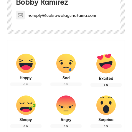
Bobby Ramirez
noreply@cakrawalagunatama.com
Happy
Sad
Excited
0
%
0
%
0
%
Sleepy
Angry
Surprise
0
%
0
%
0
%