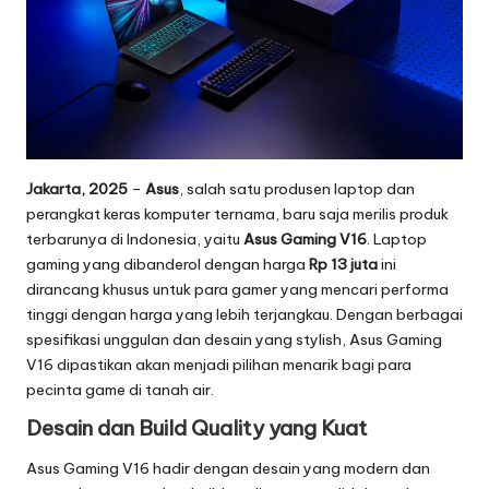
o
g
i
T
e
Jakarta, 2025
–
Asus
, salah satu produsen laptop dan
r
perangkat keras komputer ternama, baru saja merilis produk
terbarunya di Indonesia, yaitu
Asus Gaming V16
. Laptop
b
gaming yang dibanderol dengan harga
Rp 13 juta
ini
a
dirancang khusus untuk para gamer yang mencari performa
tinggi dengan harga yang lebih terjangkau. Dengan berbagai
r
spesifikasi unggulan dan desain yang stylish, Asus Gaming
u
V16 dipastikan akan menjadi pilihan menarik bagi para
pecinta game di tanah air.
2
Desain dan Build Quality yang Kuat
0
Asus Gaming V16 hadir dengan desain yang modern dan
2