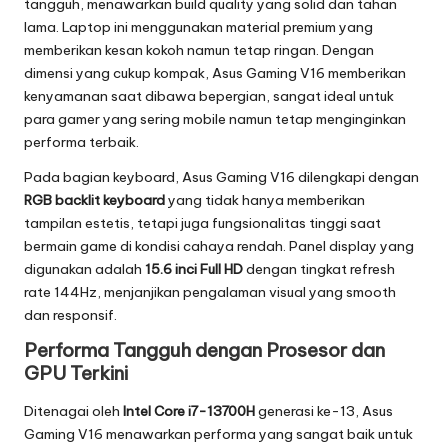
tangguh, menawarkan build quality yang solid dan tahan
5
lama. Laptop ini menggunakan material premium yang
memberikan kesan kokoh namun tetap ringan. Dengan
-
dimensi yang cukup kompak, Asus Gaming V16 memberikan
I
kenyamanan saat dibawa bepergian, sangat ideal untuk
para gamer yang sering mobile namun tetap menginginkan
n
performa terbaik.
o
Pada bagian keyboard, Asus Gaming V16 dilengkapi dengan
v
RGB backlit keyboard
yang tidak hanya memberikan
tampilan estetis, tetapi juga fungsionalitas tinggi saat
a
bermain game di kondisi cahaya rendah. Panel display yang
s
digunakan adalah
15.6 inci Full HD
dengan tingkat refresh
rate 144Hz, menjanjikan pengalaman visual yang smooth
i
dan responsif.
d
Performa Tangguh dengan Prosesor dan
a
GPU Terkini
n
Ditenagai oleh
Intel Core i7-13700H
generasi ke-13, Asus
Gaming V16 menawarkan performa yang sangat baik untuk