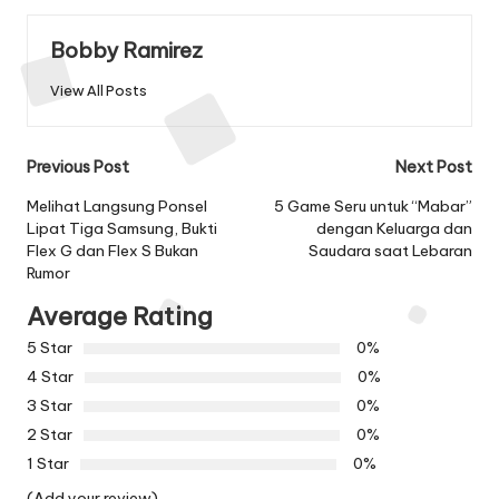
Bobby Ramirez
View All Posts
Post
Previous Post
Next Post
navigation
Melihat Langsung Ponsel
5 Game Seru untuk “Mabar”
Lipat Tiga Samsung, Bukti
dengan Keluarga dan
Flex G dan Flex S Bukan
Saudara saat Lebaran
Rumor
Average Rating
5 Star
0%
4 Star
0%
3 Star
0%
2 Star
0%
1 Star
0%
(Add your review)