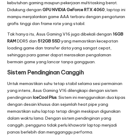
T
kebutuhan gaming maupun pekerjaan multitasking berat.
r
Didukung dengan
GPU NVIDIA GeForce RTX 4060
, laptop ini
mampu menjalankan game AAA terbaru dengan pengaturan
e
grafis tinggi dan frame rate yang stabil.
n
Tak hanya itu, Asus Gaming V16 juga dibekali dengan
16GB
T
RAM
DDR5 dan
512GB SSD
yang memastikan kecepatan
loading game dan transfer data yang sangat cepat,
e
sehingga para gamer dapat merasakan pengalaman
r
bermain game yang lancar tanpa gangguan.
Sistem Pendinginan Canggih
b
a
Untuk memastikan suhu tetap stabil selama sesi permainan
yang intens, Asus Gaming V16 dilengkapi dengan sistem
r
pendinginan
IceCool Plus
. Sistem ini menggunakan dua kipas
u
dengan desain khusus dan sejumlah heat pipe yang
memastikan suhu laptop tetap dingin meskipun digunakan
dalam waktu lama. Dengan sistem pendinginan yang
canggih, pengguna tidak perlu khawatir laptop menjadi
panas berlebih dan mengganggu performa.