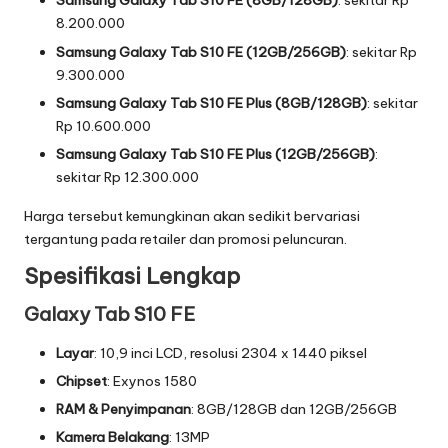
Samsung Galaxy Tab S10 FE (8GB/128GB)
: sekitar Rp
5
8.200.000
Samsung Galaxy Tab S10 FE (12GB/256GB)
: sekitar Rp
-
9.300.000
I
Samsung Galaxy Tab S10 FE Plus (8GB/128GB)
: sekitar
n
Rp 10.600.000
Samsung Galaxy Tab S10 FE Plus (12GB/256GB)
:
o
sekitar Rp 12.300.000
v
Harga tersebut kemungkinan akan sedikit bervariasi
a
tergantung pada retailer dan promosi peluncuran.
s
Spesifikasi Lengkap
i
Galaxy Tab S10 FE
d
Layar
: 10,9 inci LCD, resolusi 2304 x 1440 piksel
a
Chipset
: Exynos 1580
n
RAM & Penyimpanan
: 8GB/128GB dan 12GB/256GB
Kamera Belakang
: 13MP