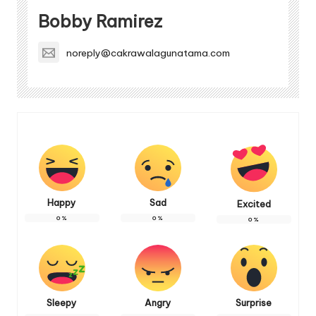
Bobby Ramirez
noreply@cakrawalagunatama.com
Happy
Sad
Excited
0
%
0
%
0
%
Sleepy
Angry
Surprise