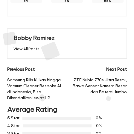
0
%
0
%
100
%
Bobby Ramirez
View All Posts
Post
Previous Post
Next Post
navigation
Samsung Rilis Kulkas hingga
ZTE Nubia Z70s Ultra Resmi,
Vacuum Cleaner Bespoke AI
Bawa Sensor Kamera Besar
di Indonesia, Bisa
dan Baterai Jumbo
Dikendalikan lewat HP
Average Rating
5 Star
0%
4 Star
0%
3 Star
0%