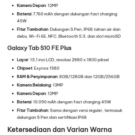
T
Kamera Depan
: 12MP
r
Baterai
: 7.760 mAh dengan dukungan fast charging
e
45W
Fitur Tambahan
: Dukungan S Pen, IP68 tahan air dan
n
debu, Wi-Fi 6E, NFC, Bluetooth 5.3, dan slot microSD
T
Galaxy Tab S10 FE Plus
e
Layar
: 13,1 inci LCD, resolusi 2880 x 1800 piksel
r
Chipset
: Exynos 1580
b
RAM & Penyimpanan
: 8GB/128GB dan 12GB/256GB
a
Kamera Belakang
: 13MP
r
Kamera Depan
: 12MP
Baterai
: 10.090 mAh dengan fast charging 45W
u
Fitur Tambahan
: Sama dengan versi reguler, termasuk
dukungan S Pen dan sertifikasi IP68
Ketersediaan dan Varian Warna