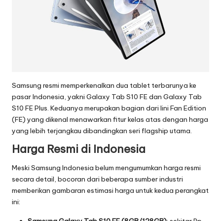
o
g
i
T
e
Samsung resmi memperkenalkan dua tablet terbarunya ke
r
pasar Indonesia, yakni Galaxy Tab S10 FE dan Galaxy Tab
S10 FE Plus. Keduanya merupakan bagian dari lini Fan Edition
b
(FE) yang dikenal menawarkan fitur kelas atas dengan harga
a
yang lebih terjangkau dibandingkan seri flagship utama.
r
Harga Resmi di Indonesia
u
Meski Samsung Indonesia belum mengumumkan harga resmi
2
secara detail, bocoran dari beberapa sumber industri
memberikan gambaran estimasi harga untuk kedua perangkat
0
ini:
2