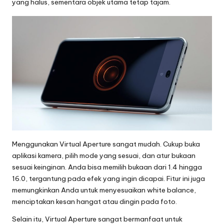
yang halus, sementara objek utama tetap tajam.
o
g
i
T
e
r
b
a
Menggunakan Virtual Aperture sangat mudah. Cukup buka
r
aplikasi kamera, pilih mode yang sesuai, dan atur bukaan
u
sesuai keinginan. Anda bisa memilih bukaan dari 1.4 hingga
16.0, tergantung pada efek yang ingin dicapai. Fitur ini juga
2
memungkinkan Anda untuk menyesuaikan white balance,
0
menciptakan kesan hangat atau dingin pada foto.
2
Selain itu, Virtual Aperture sangat bermanfaat untuk