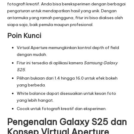
fotografi kreatif. Anda bisa bereksperimen dengan berbagai
5
pengaturan untuk mendapatkan hasil yang unik. Dengan
-
antarmuka yang ramah pengguna, fitur ini bisa diakses oleh
siapa saja, baik pemula maupun profesional.
I
Poin Kunci
n
Virtual Aperture memungkinkan kontrol depth of field
o
dengan mudah.
v
Fitur ini tersedia di aplikasi kamera
Samsung Galaxy
a
S25
.
Pilihan bukaan dari 1.4 hingga 16.0 untuk efek bokeh
s
yang berbeda.
i
White balance dapat disesuaikan untuk kesan foto
d
yang lebih hangat.
Cocok untuk fotografi kreatif dan eksperimen.
a
Pengenalan Galaxy S25 dan
n
Konsep Virtual Aperture