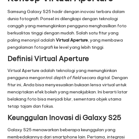
T
r
Samsung Galaxy S25 hadir dengan inovasi terbaru dalam
dunia fotografi. Ponsel ini dilengkapi dengan teknologi
e
canggih yang memungkinkan pengguna menghasilkan foto
n
berkualitas tinggi dengan mudah. Salah satu fitur yang
paling menonjol adalah
Virtual Aperture
, yang membawa
T
pengalaman fotografi ke level yang lebih tinggi.
e
Definisi Virtual Aperture
r
Virtual Aperture adalah teknologi yang memungkinkan
b
pengguna mengontrol
depth of field
secara digital. Dengan
a
fitur ini, Anda bisa menyesuaikan bukaan lensa virtual untuk
menciptakan efek bokeh yang menakjubkan. Ini berarti latar
r
belakang foto bisa menjadi blur, sementara objek utama
u
tetap tajam dan fokus.
Keunggulan Inovasi di Galaxy S25
Galaxy S25 menawarkan beberapa keunggulan yang
membedakannya dari smartphone lain. Pertama, integrasi