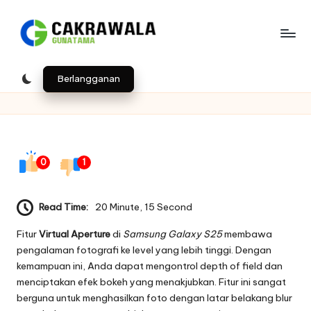
Skip
to
B
Indonesia
content
e
Berlangganan
ri
t
a
0
1
T
e
Read Time:
20 Minute, 15 Second
k
Fitur
Virtual Aperture
di
Samsung Galaxy S25
membawa
n
pengalaman fotografi ke level yang lebih tinggi. Dengan
kemampuan ini, Anda dapat mengontrol depth of field dan
o
menciptakan efek bokeh yang menakjubkan. Fitur ini sangat
l
berguna untuk menghasilkan foto dengan latar belakang blur