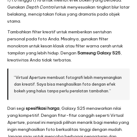
f/1.0 hingga f/16 untuk melihat efek bokeh yang berbeda.
Gunakan
Depth Control
untuk menyesuaikan tingkat blur latar
belakang, menciptakan fokus yang dramatis pada objek
utama.
Tambahkan filter kreatif untuk memberikan sentuhan
personal pada foto Anda. Misalnya, gunakan filter
monokrom untuk kesan klasik atau filter warna cerah untuk
tampilan yang lebih hidup. Dengan
Samsung Galaxy S25
,
kreativitas Anda tidak terbatas.
“Virtual Aperture membuat fotografi lebih menyenangkan
dan kreatif. Saya bisa menghasilkan foto dengan efek
bokeh yang halus tanpa perlu peralatan tambahan.”
Dari segi
spesifikasi harga
, Galaxy S25 menawarkan nilai
yang kompetitif. Dengan fitur-fitur canggih seperti Virtual
Aperture, ponsel ini menjadi pilihan menarik bagi mereka yang
ingin menghasilkan foto berkualitas tinggi dengan mudah.
Jangan ragu untuk mencoba berbagai pengaturan dan